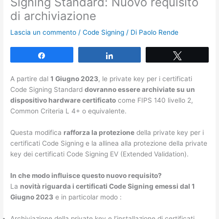
Signing Standard: Nuovo requisito
di archiviazione
Lascia un commento
/
Code Signing
/ Di
Paolo Rende
Share
Share
Tweet
A partire dal
1 Giugno 2023
, le private key per i certificati
Code Signing Standard
dovranno essere archiviate su un
dispositivo hardware certificato
come FIPS 140 livello 2,
Common Criteria L 4+ o equivalente.
Questa modifica
rafforza la protezione
della private key per i
certificati Code Signing e la allinea alla protezione della private
key dei certificati Code Signing EV (Extended Validation).
In che modo influisce questo nuovo requisito?
La
novità riguarda i certificati Code Signing emessi dal 1
Giugno 2023
e in particolar modo :
Archiviazione della private key e l’installazione di certificati