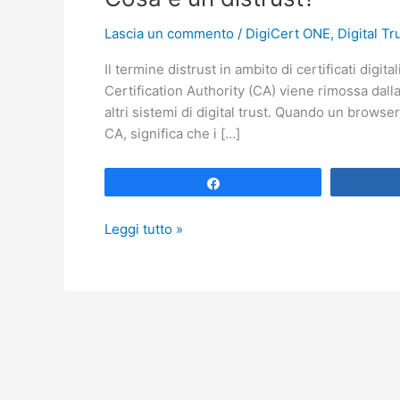
Lascia un commento
/
DigiCert ONE
,
Digital Tr
Il termine distrust in ambito di certificati digit
Certification Authority (CA) viene rimossa dalla 
altri sistemi di digital trust. Quando un brow
CA, significa che i […]
Share
Cosa
Leggi tutto »
è
un
distrust?