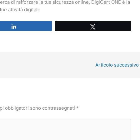
cerca di rafforzare la tua sicurezza online, DigiCert ONE è la
e attività digitali.
Share
Tweet
Articolo successivo
pi obbligatori sono contrassegnati
*