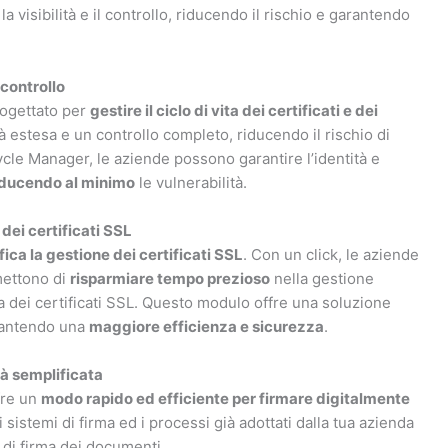
a visibilità e il controllo, riducendo il rischio e garantendo
 controllo
rogettato per
gestire il ciclo di vita dei certificati e dei
tà estesa e un controllo completo, riducendo il rischio di
cycle Manager, le aziende possono garantire l’identità e
iducendo al minimo
le vulnerabilità.
dei certificati SSL
ica la gestione dei certificati SSL
. Con un click, le aziende
mettono di
risparmiare tempo prezioso
nella gestione
a dei certificati SSL. Questo modulo offre una soluzione
arantendo una
maggiore efficienza e sicurezza
.
tà semplificata
fre un
modo rapido ed efficiente per firmare digitalmente
si sistemi di firma ed i processi già adottati dalla tua azienda
o di firma dei documenti.