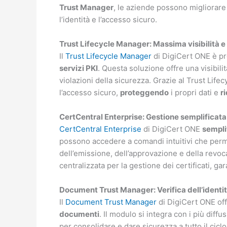
Trust Manager
, le aziende possono migliorare l
l’identità e l’accesso sicuro.
Trust Lifecycle Manager: Massima visibilità e
Il
Trust Lifecycle Manager
di DigiCert ONE è p
servizi PKI
. Questa soluzione offre una visibili
violazioni della sicurezza. Grazie al Trust Life
l’accesso sicuro,
proteggendo
i propri dati e
r
CertCentral Enterprise: Gestione semplificata 
CertCentral Enterprise
di DigiCert ONE
semplif
possono accedere a comandi intuitivi che per
dell’emissione, dell’approvazione e della revoc
centralizzata per la gestione dei certificati, g
Document Trust Manager: Verifica dell’identi
Il
Document Trust Manager
di DigiCert ONE of
documenti
. Il modulo si integra con i più diffu
per consolidare e dare sicurezza a tutto il cicl