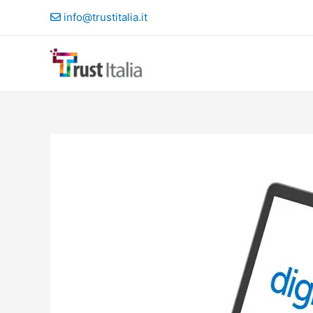
Vai
info@trustitalia.it
al
contenuto