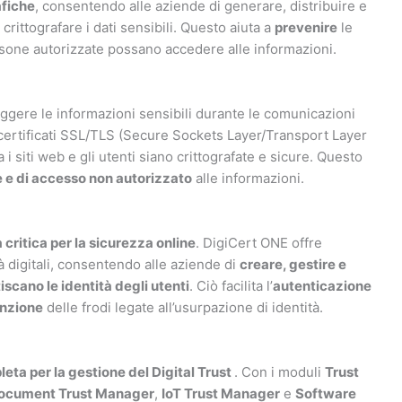
afiche
, consentendo alle aziende di generare, distribuire e
crittografare i dati sensibili. Questo aiuta a
prevenire
le
sone autorizzate possano accedere alle informazioni.
ggere le informazioni sensibili durante le comunicazioni
certificati SSL/TLS (Secure Sockets Layer/Transport Layer
i siti web e gli utenti siano crittografate e sicure. Questo
te e di accesso non autorizzato
alle informazioni.
 critica per la sicurezza online
. DigiCert ONE offre
à digitali, consentendo alle aziende di
creare, gestire e
scano le identità degli utenti
. Ciò facilita l’
autenticazione
nzione
delle frodi legate all’usurpazione di identità.
eta per la gestione del Digital Trust
. Con i moduli
Trust
ocument Trust Manager
,
IoT Trust Manager
e
Software