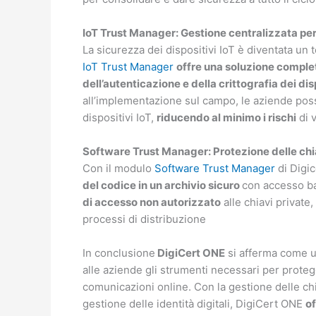
IoT Trust Manager: Gestione centralizzata per d
La sicurezza dei dispositivi IoT è diventata un
IoT Trust Manager
offre una soluzione completa
dell’autenticazione e della crittografia dei dis
all’implementazione sul campo, le aziende po
dispositivi IoT,
riducendo al minimo i rischi
di v
Software Trust Manager: Protezione delle chia
Con il modulo
Software Trust Manager
di Digi
del codice in un archivio sicuro
con accesso ba
di accesso non autorizzato
alle chiavi private,
processi di distribuzione
In conclusione
DigiCert ONE
si afferma come 
alle aziende gli strumenti necessari per protegge
comunicazioni online. Con la gestione delle chiav
gestione delle identità digitali, DigiCert ONE
of